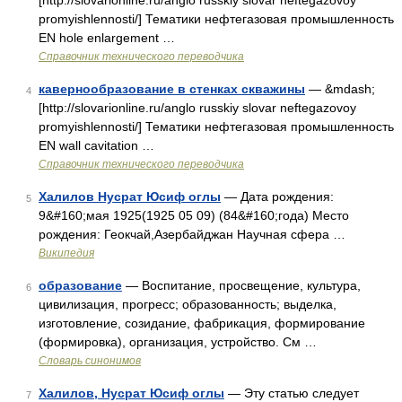
[http://slovarionline.ru/anglo russkiy slovar neftegazovoy
promyishlennosti/] Тематики нефтегазовая промышленность
EN hole enlargement …
Справочник технического переводчика
кавернообразование в стенках скважины
— &mdash;
4
[http://slovarionline.ru/anglo russkiy slovar neftegazovoy
promyishlennosti/] Тематики нефтегазовая промышленность
EN wall cavitation …
Справочник технического переводчика
Халилов Нусрат Юсиф оглы
— Дата рождения:
5
9&#160;мая 1925(1925 05 09) (84&#160;года) Место
рождения: Геокчай,Азербайджан Научная сфера …
Википедия
образование
— Воспитание, просвещение, культура,
6
цивилизация, прогресс; образованность; выделка,
изготовление, созидание, фабрикация, формирование
(формировка), организация, устройство. См …
Словарь синонимов
Халилов, Нусрат Юсиф оглы
— Эту статью следует
7