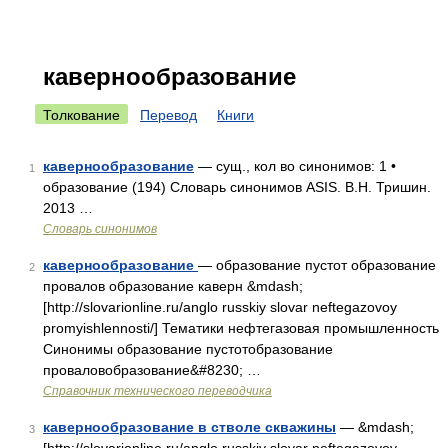
кавернообразование
Толкование
Перевод
Книги
кавернообразование
— сущ., кол во синонимов: 1 •
1
образование (194) Словарь синонимов ASIS. В.Н. Тришин.
2013 …
Словарь синонимов
кавернообразование
— образование пустот образование
2
провалов образование каверн &mdash;
[http://slovarionline.ru/anglo russkiy slovar neftegazovoy
promyishlennosti/] Тематики нефтегазовая промышленность
Синонимы образование пустотобразование
проваловобразование&#8230; …
Справочник технического переводчика
кавернообразование в стволе скважины
— &mdash;
3